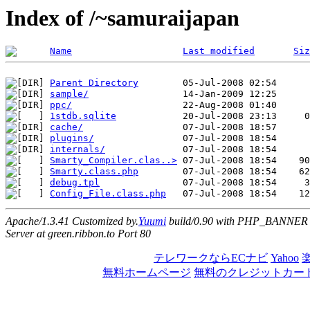
Index of /~samuraijapan
Name
Last modified
Siz
Parent Directory
sample/
ppc/
1stdb.sqlite
cache/
plugins/
internals/
Smarty_Compiler.clas..>
Smarty.class.php
debug.tpl
Config_File.class.php
Apache/1.3.41 Customized by.
Yuumi
build/0.90 with PHP_BANNER
Server at green.ribbon.to Port 80
テレワークならECナビ
Yahoo
無料ホームページ
無料のクレジットカー