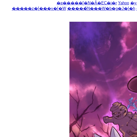
�e�����[�N�Ȃ�EC�i�r
Yahoo
�y
�����z�[���y�[�W
�����̃N���W�b�g�J�[�h