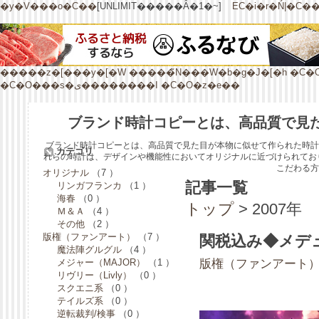
�y�V���o�C��
[UNLIMIT�����Ȃ�1�~]
EC�i�r�Ń|�C�
�����z�[���y�[�W
�����̃N���W�b�g�J�[�h
�C�
�C�O���s�ی��������I
�C�O�z�e��
ブランド時計コピーとは、高品質で見
ブランド時計コピーとは、高品質で見た目が本物に似せて作られた時計
カテゴリ
れらの時計は、デザインや機能性においてオリジナルに近づけられてお
こだわる方
オリジナル
（7 ）
記事一覧
リンガフランカ
（1 ）
海春
（0 ）
トップ
> 2007年
Ｍ＆Ａ
（4 ）
その他
（2 ）
版権（ファンアート）
（7 ）
関税込み◆メデ
魔法陣グルグル
（4 ）
メジャー（MAJOR）
（1 ）
版権（ファンアート）
リヴリー（Livly）
（0 ）
スクエニ系
（0 ）
テイルズ系
（0 ）
逆転裁判/検事
（0 ）