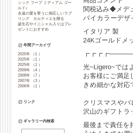
商品コメント
シック フープ ミディアム ゴー
関税込み◆メデューサ
ルド♪
永遠の愛を誓うに相応しいラブ
バイカラーデザ
リング カルティエを贈る
誕生石やイニシャル入りはプレ
ゼントにおすすめ
イタリア 製
24Kゴールドメ
年間アーカイヴ
┏┏┏┏─────
2025年
（1 ）
2025年
（1 ）
2025年
（1 ）
光~Ligero
2009年
（4 ）
お客様にご満足
2008年
（7 ）
2007年
（3 ）
きめ細かな対応
2006年
（1 ）
クリスマスやバ
リンク
沢山のギフトラ
ギャラリー内検索
最後まで責任を