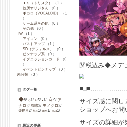
ＴＳ（トリスタ）
（1 ）
他所オリジさん
（0 ）
ボカロ（VOCALOID）
（1
）
ゲーム系その他
（0 ）
その他
（0 ）
TW
（1 ）
アイコン
（0 ）
バストアップ
（1 ）
SD（デフォルメ）
（0 ）
ピンナップ系
（0 ）
イグニッションカード
（0
関税込み◆メデ
）
イベントピンナップ
（0 ）
未分類
（3 ）
■□■……………
タグ一覧
☆
◆
○
ア
サイズ感に関し
8/
1/
5/
1/
9/
◇
●
ナログ風味
モノクロ
3/
3/
ショップへお問
2/
1/
1/
1/
楽描き
獣耳
線画
Ｒ15
サイズの詳細が
最近の更新