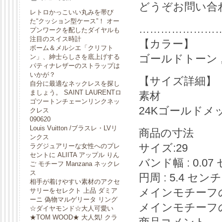
どうぞお問い合
レトロかっこいい丸みを帯び
た“クッション型ケース”！ オー
……………………
プンワークを配したダイヤルも
注目のスイス時計
【カラー】
ボーム＆メルシエ「クリフト
ゴールドトーン ,Si
ン」、紳士らしさを底上げする
パティナレザーのストラップは
いかが？
【サイズ詳細】
自分に最適なネックレスを探し
ましょう。 SAINT LAURENTロ
素材
ゴツートンチェーンリンクネッ
24Kゴールドメ
クレス
090620
Louis Vuitton /ブラスレ・LVリ
商品の寸法
ンクス
サイズ:29
ラグジュアリーな女性へのプレ
セントに ALIITA アップル りん
バンド幅 : 0.07
ご モチーフ Manzana ネックレ
ス
円周 : 5.4 センチ
相手が着けやすい素材のアクセ
メインモチーフの高
サリーをセレクト 上品 ダミア
ーニ 偽物マルゲリータ リング
メインモチーフの幅
☆ダイヤモンド☆大人可愛い
★TOM WOOD★ 大人気! クラ