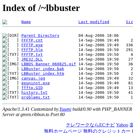
Index of /~lbbuster
Name
Last modified
Siz
Parent Directory
FFFTP.cnt
FFFTP.exe
FFFTP.hlp
FFFTP.txt
JRE32.DLL
LBBDS Banner 060825.gif
LBBuster index.bak
LBBuster index.htm
canvas.jpg
epuninst.exe
ffftp.GID
history.txt
problems.txt
Apache/1.3.41 Customized by.
Yuumi
build/0.90 with PHP_BANNER
Server at green.ribbon.to Port 80
テレワークならECナビ
Yahoo
無料ホームページ
無料のクレジットカー