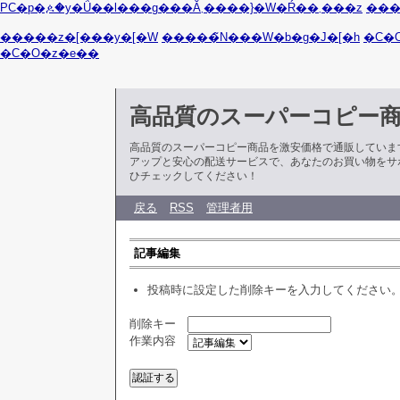
PC�p�ዾ�y�Ǘ��l���g���Ă܂����}�W�Ŕ��܂���z
���
�����z�[���y�[�W
�����̃N���W�b�g�J�[�h
�C�
�C�O�z�e��
高品質のスーパーコピー
高品質のスーパーコピー商品を激安価格で通販していま
アップと安心の配送サービスで、あなたのお買い物をサ
ひチェックしてください！
戻る
RSS
管理者用
記事編集
投稿時に設定した削除キーを入力してください
削除キー
作業内容