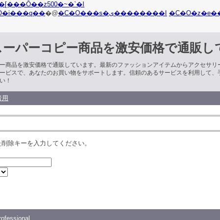
�[���Ō��z500�~�`�I
O�i���q��
�@
�C�O���s�ی��������I
�C�O�z�e�
スーパーコピー商品を激安価格で通販し
ー商品を激安価格で通販しています。最新のファッションアイテムからアクセサリ
ービスで、あなたのお買い物をサポートします。信頼のあるサービスを利用して、
い！
者用
た削除キーを入力してください。
ofessional