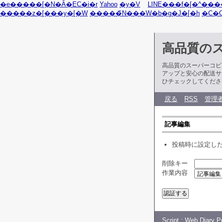
�e�����[�N�Ȃ�EC�i�r
Yahoo
�y�V
LINE���f�[�^���
�����z�[���y�[�W
�����̃N���W�b�g�J�[�h
�C�
高品質の
高品質のスーパーコピ
アップと安心の配送サ
ひチェックしてくださ
戻る
RSS
管理
記事編集
投稿時に設定し
削除キー
作業内容
Script :
Web Diary Pr