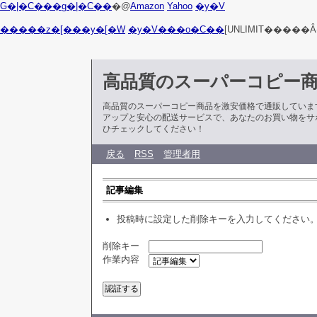
G�|�C���g�|�C��
�@
Amazon
Yahoo
�y�V
�����z�[���y�[�W
�y�V���o�C��
[UNLIMIT�����Ȃ
高品質のスーパーコピー
高品質のスーパーコピー商品を激安価格で通販していま
アップと安心の配送サービスで、あなたのお買い物をサ
ひチェックしてください！
戻る
RSS
管理者用
記事編集
投稿時に設定した削除キーを入力してください
削除キー
作業内容