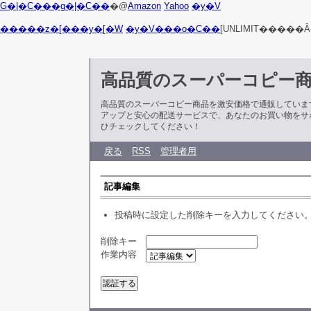
G�|�C���g�|�C��
�@
Amazon
Yahoo
�y�V
�����z�[���y�[�W
�y�V���o�C��
[UNLIMIT�����Ȃ
高品質のスーパーコピー
高品質のスーパーコピー商品を激安価格で通販していま
アップと安心の配送サービスで、あなたのお買い物をサ
ひチェックしてください！
戻る
RSS
管理者用
記事編集
投稿時に設定した削除キーを入力してください
削除キー
作業内容