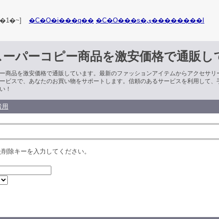
�1�~]
�C�O�i���q��
�C�O���s�ی��������I
スーパーコピー商品を激安価格で通販し
ー商品を激安価格で通販しています。最新のファッションアイテムからアクセサリ
ービスで、あなたのお買い物をサポートします。信頼のあるサービスを利用して、
い！
者用
た削除キーを入力してください。