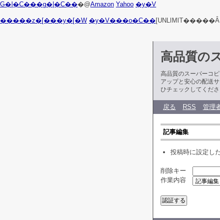
G�|�C���g�|�C��
�@
Amazon
Yahoo
�y�V
�����z�[���y�[�W
�y�V���o�C��
[UNLIMIT�����Ȃ
高品質の
高品質のスーパーコピ
アップと安心の配送サ
ひチェックしてくださ
戻る
RSS
管理
記事編集
投稿時に設定し
削除キー
作業内容