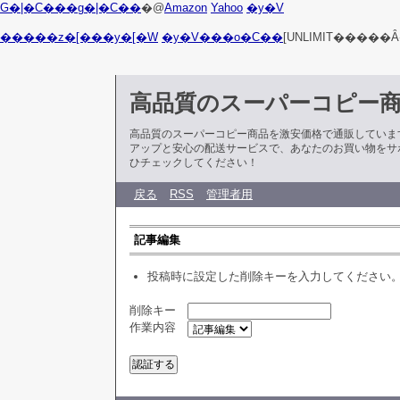
G�|�C���g�|�C��
�@
Amazon
Yahoo
�y�V
�����z�[���y�[�W
�y�V���o�C��
[UNLIMIT�����Ȃ
高品質のスーパーコピー
高品質のスーパーコピー商品を激安価格で通販していま
アップと安心の配送サービスで、あなたのお買い物をサ
ひチェックしてください！
戻る
RSS
管理者用
記事編集
投稿時に設定した削除キーを入力してください
削除キー
作業内容