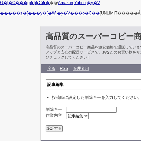
G�|�C���g�|�C��
�@
Amazon
Yahoo
�y�V
�����z�[���y�[�W
�y�V���o�C��
[UNLIMIT�����Ȃ
高品質のスーパーコピー
高品質のスーパーコピー商品を激安価格で通販していま
アップと安心の配送サービスで、あなたのお買い物をサ
ひチェックしてください！
戻る
RSS
管理者用
記事編集
投稿時に設定した削除キーを入力してください
削除キー
作業内容