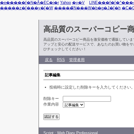
�e�����[�N�Ȃ�EC�i�r
Yahoo
�y�V
LINE���f�[�^���
�����z�[���y�[�W
�����̃N���W�b�g�J�[�h
�C�
高品質のスーパーコピー
高品質のスーパーコピー商品を激安価格で通販していま
アップと安心の配送サービスで、あなたのお買い物をサ
ひチェックしてください！
戻る
RSS
管理者用
記事編集
投稿時に設定した削除キーを入力してください
削除キー
作業内容
Script :
Web Diary Professional