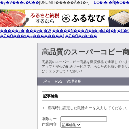
�y�V���o�C��
[UNLIMIT�����Ȃ�1�~]
EC�i�r�Ń|�C�
�����z�[���y�[�W
�����̃N���W�b�g�J�[�h
�C�
�C�O���s�ی��������I
�C�O�z�e��
高品質のスーパーコピー
高品質のスーパーコピー商品を激安価格で通販していま
アップと安心の配送サービスで、あなたのお買い物をサ
ひチェックしてください！
戻る
RSS
管理者用
記事編集
投稿時に設定した削除キーを入力してください
削除キー
作業内容