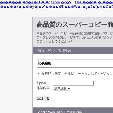
�e�����[�N�Ȃ�EC�i�r
Yahoo
�y�V
LINE���f�[�^���
�����z�[���y�[�W
�����̃N���W�b�g�J�[�h
�C�
高品質のスーパーコピー
高品質のスーパーコピー商品を激安価格で通販していま
アップと安心の配送サービスで、あなたのお買い物をサ
ひチェックしてください！
戻る
RSS
管理者用
記事編集
投稿時に設定した削除キーを入力してください
削除キー
作業内容
Script :
Web Diary Professional