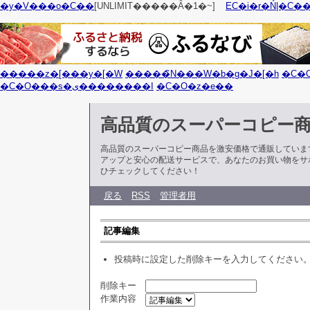
�y�V���o�C��
[UNLIMIT�����Ȃ�1�~]
EC�i�r�Ń|�C�
�����z�[���y�[�W
�����̃N���W�b�g�J�[�h
�C�
�C�O���s�ی��������I
�C�O�z�e��
高品質のスーパーコピー
高品質のスーパーコピー商品を激安価格で通販していま
アップと安心の配送サービスで、あなたのお買い物をサ
ひチェックしてください！
戻る
RSS
管理者用
記事編集
投稿時に設定した削除キーを入力してください
削除キー
作業内容