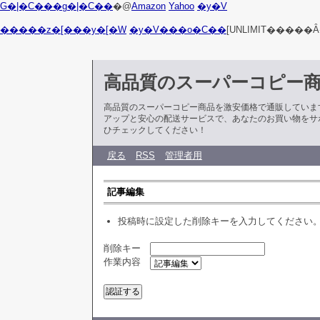
G�|�C���g�|�C��
�@
Amazon
Yahoo
�y�V
�����z�[���y�[�W
�y�V���o�C��
[UNLIMIT�����Ȃ
高品質のスーパーコピー
高品質のスーパーコピー商品を激安価格で通販していま
アップと安心の配送サービスで、あなたのお買い物をサ
ひチェックしてください！
戻る
RSS
管理者用
記事編集
投稿時に設定した削除キーを入力してください
削除キー
作業内容