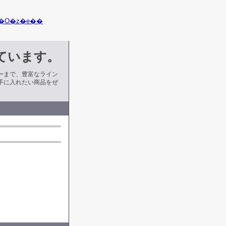
�O�z�e��
ています。
ーまで、豊富なライン
手に入れたい商品をぜ