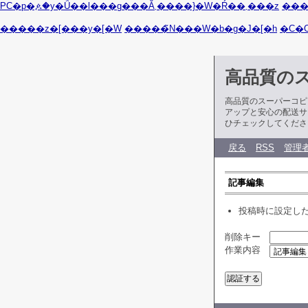
PC�p�ዾ�y�Ǘ��l���g���Ă܂����}�W�Ŕ��܂���z
���
�����z�[���y�[�W
�����̃N���W�b�g�J�[�h
�C�
高品質の
高品質のスーパーコピ
アップと安心の配送サ
ひチェックしてくださ
戻る
RSS
管理
記事編集
投稿時に設定し
削除キー
作業内容