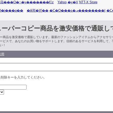
萔���O�~�y�������ł񂫁z
Yahoo
�y�V
NTT-X Store
O�i���q��
�ӂ邳�Ɣ[��
�C�O���s�ی��������I
�C
スーパーコピー商品を激安価格で通販し
ー商品を激安価格で通販しています。最新のファッションアイテムからアクセサリ
ービスで、あなたのお買い物をサポートします。信頼のあるサービスを利用して、
い！
者用
た削除キーを入力してください。