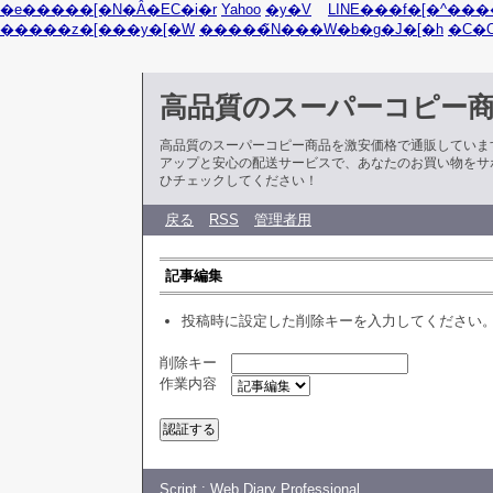
�e�����[�N�Ȃ�EC�i�r
Yahoo
�y�V
LINE���f�[�^���
�����z�[���y�[�W
�����̃N���W�b�g�J�[�h
�C�
高品質のスーパーコピー
高品質のスーパーコピー商品を激安価格で通販していま
アップと安心の配送サービスで、あなたのお買い物をサ
ひチェックしてください！
戻る
RSS
管理者用
記事編集
投稿時に設定した削除キーを入力してください
削除キー
作業内容
Script :
Web Diary Professional