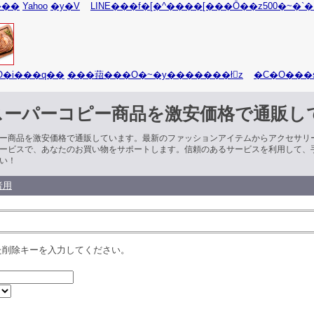
���
Yahoo
�y�V
LINE���f�[�^����[���Ō��z500�~�`�
O�i���q��
���萔���O�~�y�������ł񂫁z
スーパーコピー商品を激安価格で通販し
ー商品を激安価格で通販しています。最新のファッションアイテムからアクセサリ
ービスで、あなたのお買い物をサポートします。信頼のあるサービスを利用して、
い！
者用
た削除キーを入力してください。