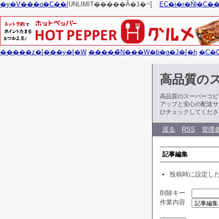
�y�V���o�C��
[UNLIMIT�����Ȃ�1�~]
EC�i�r�Ń|�C�
�����z�[���y�[�W
�����̃N���W�b�g�J�[�h
�C�
高品質の
高品質のスーパーコピ
アップと安心の配送サ
ひチェックしてくださ
戻る
RSS
管理
記事編集
投稿時に設定し
削除キー
作業内容