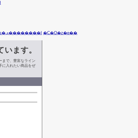
I
�C�O���s�ی��������I
�C�O�z�e��
ています。
ーまで、豊富なライン
手に入れたい商品をぜ