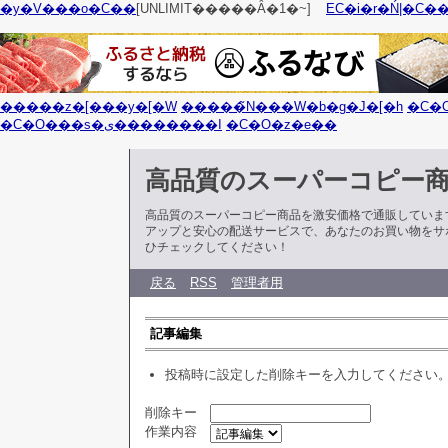
�y�V���o�C��
[UNLIMIT�����Ȃ�1�~]
EC�i�r�Ń|�C�
�����z�[���y�[�W
�����̃N���W�b�g�J�[�h
�C�
�C�O���s�ی��������I
�C�O�z�e��
高品質のスーパーコピー
高品質のスーパーコピー商品を激安価格で通販していま
アップと安心の配送サービスで、あなたのお買い物をサ
ひチェックしてください！
戻る
RSS
管理者用
記事編集
投稿時に設定した削除キーを入力してください
削除キー
作業内容