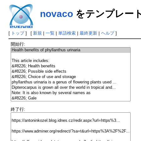
novaco
をテンプレー
[
トップ
] [
新規
|
一覧
|
単語検索
|
最終更新
|
ヘルプ
]
開始行:
終了行: