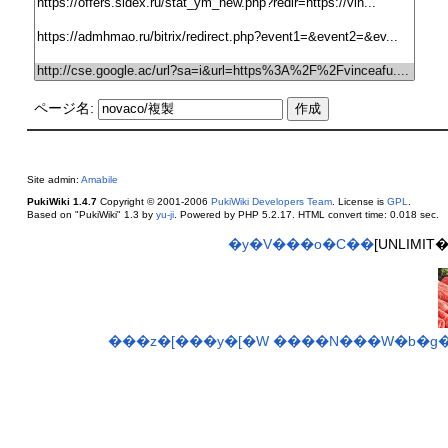
ページ名:
Site admin:
Amabile
PukiWiki 1.4.7
Copyright © 2001-2006
PukiWiki Developers Team
. License is
GPL
.
Based on "PukiWiki" 1.3 by
yu-ji
. Powered by PHP 5.2.17. HTML convert time: 0.018 sec.
�y�V���o�C��
[UNLIMI
���z�[���y�[�W
����N���W�b�g�