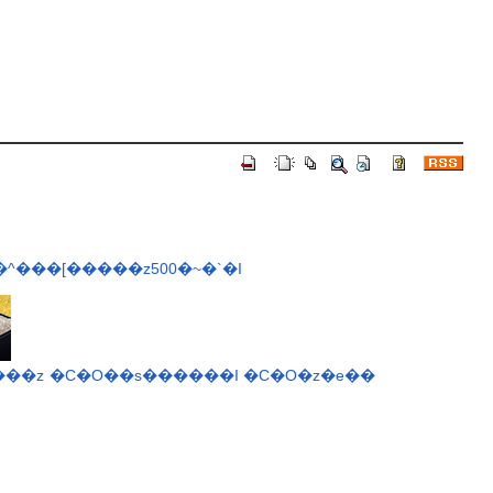
[�^���[�����z500�~�`�I
���z
�C�O��s������I
�C�O�z�e��