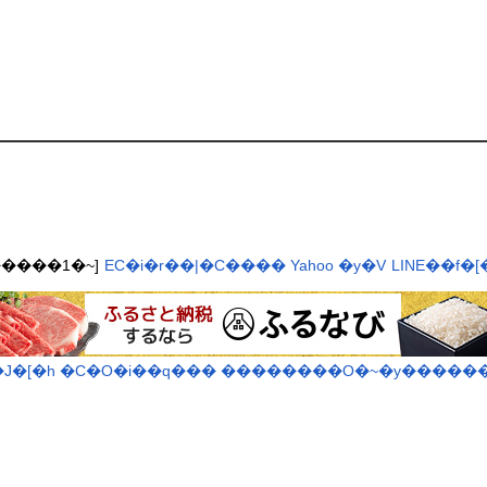
T�����1�~]
EC�i�r��|�C����
Yahoo
�y�V
LINE��f�
J�[�h
�C�O�i��q���
��������O�~�y�����