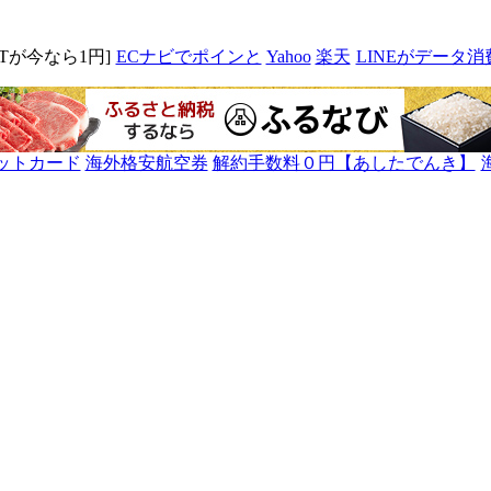
MITが今なら1円]
ECナビでポインと
Yahoo
楽天
LINEがデータ消
ットカード
海外格安航空券
解約手数料０円【あしたでんき】